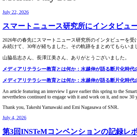
Posted
July 22, 2026
on
スマートニュース研究所にインタビュ
2026年の春先にスマートニュース研究所のインタビューを
み続けて、30年が経ちました。その軌跡をまとめてもらいま
山脇岳志さん、長澤江美さん、ありがとうございました。
メディアリテラシー教育とは何か：水越伸が語る断片化時代
メディアリテラシー教育とは何か：水越伸が語る断片化時代
An article featuring an interview I gave earlier this spring to the Sm
nevertheless continued to engage with it and work on it, and now 30
Thank you, Takeshi Yamawaki and Emi Nagasawa of SNR.
Posted
July 4, 2026
on
第3回INSTeMコンベンションの記録