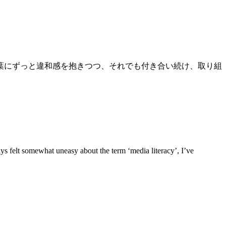
言葉にずっと違和感を抱きつつ、それでも付き合い続け、取り組
ays felt somewhat uneasy about the term ‘media literacy’, I’ve