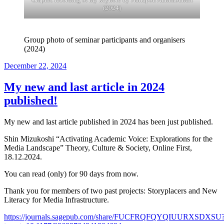
(2024)
Group photo of seminar participants and organisers
(2024)
Posted
December 22, 2024
on
My new and last article in 2024
published!
My new and last article published in 2024 has been just published.
Shin Mizukoshi “Activating Academic Voice: Explorations for the
Media Landscape” Theory, Culture & Society, Online First,
18.12.2024.
You can read (only) for 90 days from now.
Thank you for members of two past projects: Storyplacers and New
Literacy for Media Infrastructure.
https://journals.sagepub.com/share/FUCFRQFQYQIUURXSDXSU