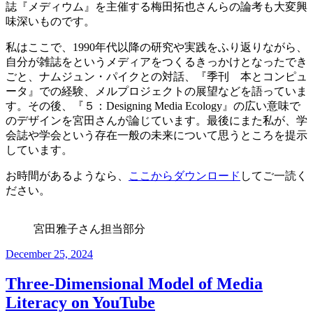
誌『メディウム』を主催する梅田拓也さんらの論考も大変興
味深いものです。
私はここで、1990年代以降の研究や実践をふり返りながら、
自分が雑誌をというメディアをつくるきっかけとなったでき
ごと、ナムジュン・パイクとの対話、『季刊 本とコンピュ
ータ』での経験、メルプロジェクトの展望などを語っていま
す。その後、『５：Designing Media Ecology』の広い意味で
のデザインを宮田さんが論じています。最後にまた私が、学
会誌や学会という存在一般の未来について思うところを提示
しています。
お時間があるようなら、
ここからダウンロード
してご一読く
ださい。
宮田雅子さん担当部分
Posted
December 25, 2024
on
Three-Dimensional Model of Media
Literacy on YouTube