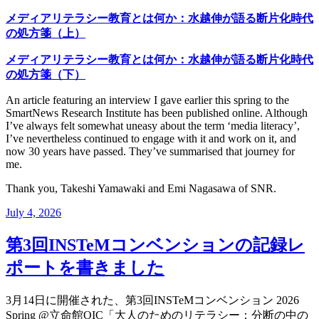
メディアリテラシー教育とは何か：水越伸が語る断片化時代
の処方箋（上）
メディアリテラシー教育とは何か：水越伸が語る断片化時代
の処方箋（下）
An article featuring an interview I gave earlier this spring to the
SmartNews Research Institute has been published online. Although
I’ve always felt somewhat uneasy about the term ‘media literacy’,
I’ve nevertheless continued to engage with it and work on it, and
now 30 years have passed. They’ve summarised that journey for
me.
Thank you, Takeshi Yamawaki and Emi Nagasawa of SNR.
Posted
July 4, 2026
on
第3回INSTeMコンベンションの記録レ
ポートを書きました
3月14日に開催された、第3回INSTeMコンベンション 2026
Spring @立命館OIC「大人のためのリテラシー：分断の中の