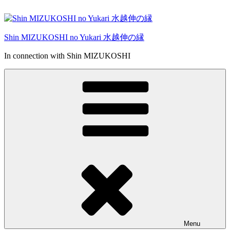
Skip
to
content
Shin MIZUKOSHI no Yukari 水越伸の縁
In connection with Shin MIZUKOSHI
Menu