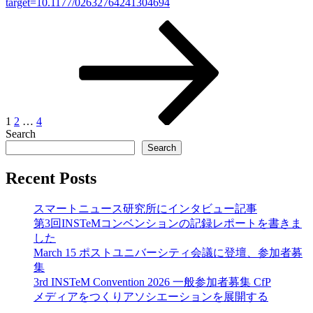
target=10.1177/02632764241304694
Posts
Page
Page
Page
Next
page
pagination
1
2
…
4
Search
Search
Recent Posts
スマートニュース研究所にインタビュー記事
第3回INSTeMコンベンションの記録レポートを書きま
した
March 15 ポストユニバーシティ会議に登壇、参加者募
集
3rd INSTeM Convention 2026 一般参加者募集 CfP
メディアをつくりアソシエーションを展開する