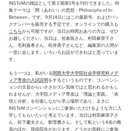
INSTeMの雑誌として第２期第1号を刊行できました。特
集テーマは「間（あわい）の思想：Philosophy of In-
Between」です。9月14日にはこの最新号、およびバッ
クナンバーを販売する予定です。オンラインでの購入も
こちら
から可能ですが、当日お時間おありの方は、ぜひ
お越しください。当日は、佐倉統さん、村田麻里子さ
ん、毛利嘉孝さん、松井貴子さんなど、編集室の人間が
一堂に会します。いろいろお話ができればと思っていま
す。
もう一つは、私がいる
関西大学大学院社会学研究科メデ
ィア専攻の入試説明
をするというものです。コンベンシ
ョンの主旨からいささかズレ気味ではと思われるかもし
れませんが、大学院メディア専攻は「理論と実践」「表
現と分析」を往復しながら学ぶ場所であり、まさに
INSTeMコンベンションにご参加いただけるような方に入
学してもらいたいと考えています。当日は村田麻里子さ
ん、松下慶太さん、劉雪雁さん、そして私という4名の教
員のほか、現役院生がおります。どうかお気軽にご参加