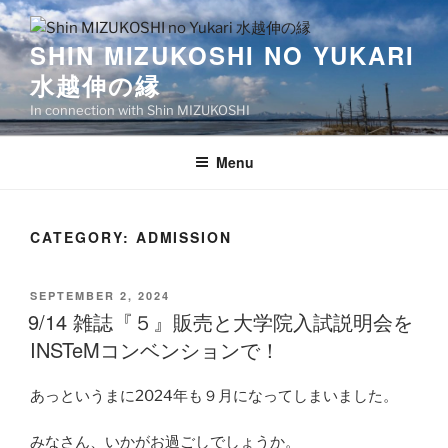
Skip
to
SHIN MIZUKOSHI NO YUKARI
content
水越伸の縁
In connection with Shin MIZUKOSHI
Menu
CATEGORY:
ADMISSION
POSTED
SEPTEMBER 2, 2024
ON
9/14 雑誌『５』販売と大学院入試説明会を
INSTeMコンベンションで！
あっというまに2024年も９月になってしまいました。
みなさん、いかがお過ごしでしょうか。