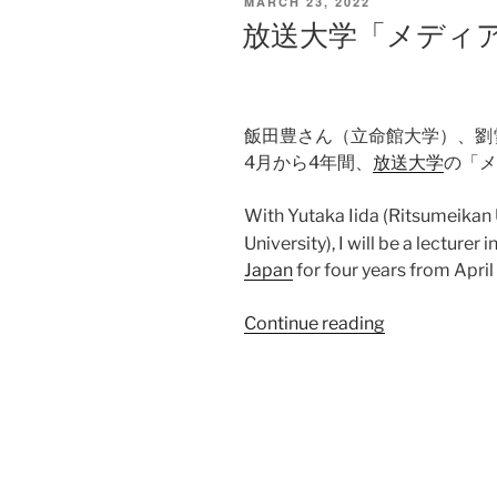
POSTED
MARCH 23, 2022
Studies
ON
放送大学「メディア
Forum
へ
の
お
飯田豊さん（立命館大学）、劉
さ
4月から4年間、
放送大学
の「メ
そ
い”
With Yutaka Iida (Ritsumeikan 
University), I will be a lecturer i
Japan
for four years from April
“放
Continue reading
送
大
学
「メ
デ
ィ