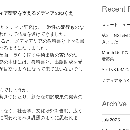
Recent 
ィア研究を支えるメディアのゆくえ」
スマートニュ
めたメディア研究は、一過性の流行ものな
わたって発展を遂げてきました。
第3回INST
に入ると、メディア研究の教科書と呼べる書
きました
れるようになりました。
March 15
反面、長らく続く学術出版の苦況のな
者募集
究の本棚には、教科書と、出版助成を受
が目立つようになって来てはいないでし
3rd INSTeM 
メディアをつ
のでしょうか。
惹きつけたり、新たな知的成果の発表の
Archive
はなく、社会学、文化研究を含む、広く
に問われるべき課題のように思われま
July 2026