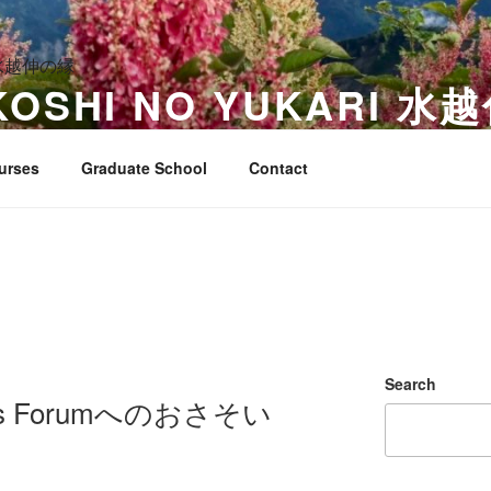
UKOSHI NO YUKARI 
KOSHI
urses
Graduate School
Contact
Search
dies Forumへのおさそい