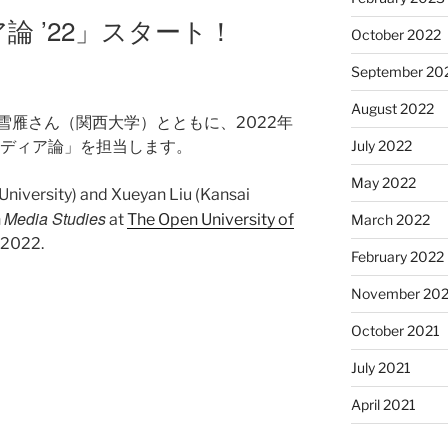
論 ’22」スタート！
October 2022
September 20
August 2022
雪雁さん（関西大学）とともに、2022年
July 2022
ディア論」を担当します。
May 2022
University) and Xueyan Liu (Kansai
Media Studies
n
at
The Open University of
March 2022
 2022.
February 2022
November 202
October 2021
July 2021
April 2021