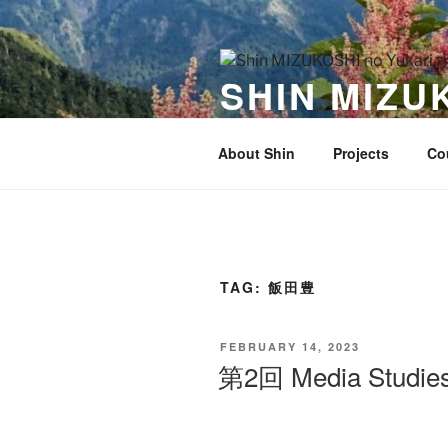
Skip
to
content
SHIN MIZ
In connection with Shin MIZU
About Shin
Projects
Co
TAG:
飯田豊
POSTED
FEBRUARY 14, 2023
ON
第2回 Media Stu